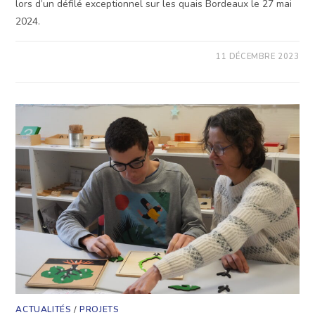
lors d’un défilé exceptionnel sur les quais Bordeaux le 27 mai
2024.
SUR
COMMENTAIRES FERMÉS
11 DÉCEMBRE 2023
LE
3E
DÉFILÉ
DE
MODE
DES
EXTRAS-
ORDINAIRES
SE
PRÉPARE
EN
GRAND
SECRET
!…
ACTUALITÉS
/
PROJETS