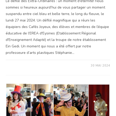
Le défilé des Extra-Ordinaires : un moment d'éternité! Nous
sommes si heureux aujourd’hui de vous partager un moment
suspendu entre ciel bleu et belle terre, le long du fleuve, le
lundi 27 mai 2024. Un défilé magnifique qui a réuni les
équipiers des Cafés Joyeux, des élèves et membres de l’équipe
éducative de l’EREA d'Eysines (Etablissement Régional
d'Enseignement Adapté) et la troupe de notre établissement
Ein Gedi. Un moment qui nous a été offert par notre
professeure d’arts plastiques Stéphanie…
SUR
COMMENTAIRES FERMÉS
30 MAI 2024
DÉFILÉ
SUR
LES
QUAIS
DE
BORDEAUX