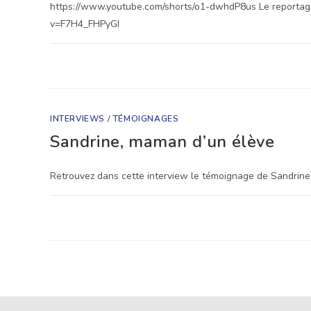
https://www.youtube.com/shorts/o1-dwhdP8us Le reportage
v=F7H4_FHPyGI
SUR
COMMENTAIRES FERMÉS
LE
DÉFILÉ
EIN
GEDI
2026
DANS
INTERVIEWS
/
TÉMOIGNAGES
LA
PRESSE
Sandrine, maman d’un élève
RÉGIONALE
Retrouvez dans cette interview le témoignage de Sandrine
SUR
COMMENTAIRES FERMÉS
SANDRINE,
MAMAN
D’UN
ÉLÈVE