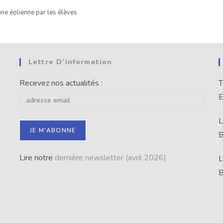
une éolienne par les élèves
Lettre D’information
Recevez nos actualités :
T
E
L
B
Lire notre
dernière newsletter (avril 2026)
L
B